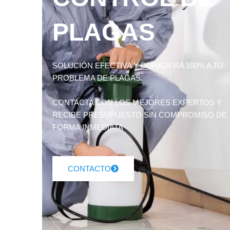
PLAGAS
SOLUCIÓN EFECTIVA Y DURADERA 100% A TU
PROBLEMA DE PLAGAS.
CONTACTA CON LOS MEJORES EXPERTOS Y
RECIBE PRESUPUESTO SIN COMPROMISO DE
FORMA INMEDIATA
CONTACTO