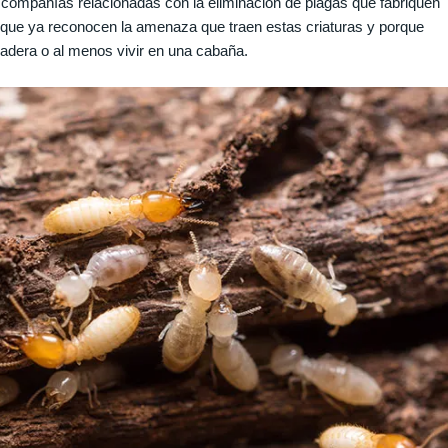
s compañías relacionadas con la eliminación de plagas que fabriquen
 que ya reconocen la amenaza que traen estas criaturas y porque
dera o al menos vivir en una cabaña.